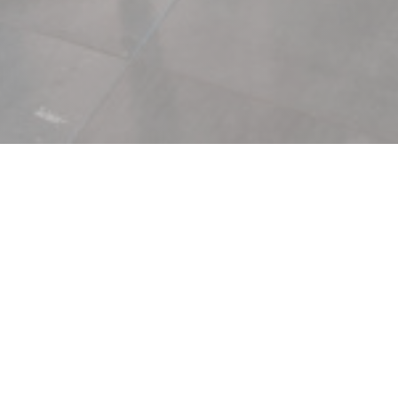
risy
illage tout proche de
 Hugo y a écrit un poème
 à Dreux pour rejoindre
s aux ambiance