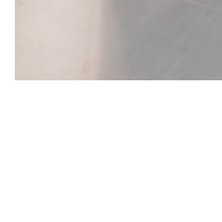
Le Vallon de Che
Notre restaurant est situé à Cherisy,charmant petit v
Dreux.Ancien relais de poste,pour l’anecdote Victor
"l'Ode au Vallon",lors de son passage pour ce rendre
Adèle Fouchet. Nous disposons de deux belles salle