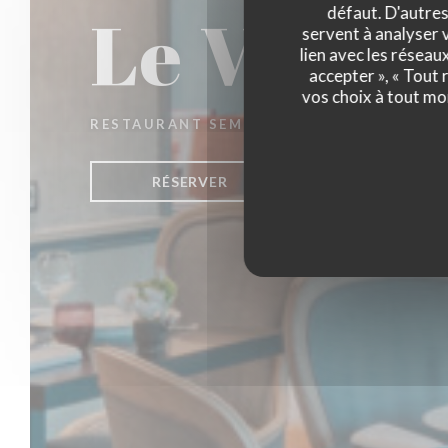
Le Vallon
défaut. D'autres
servent à analyser v
lien avec les réseau
accepter », « Tout
vos choix à tout mo
RESTAURANT SEMI-GASTRONOMIQUE
|
C
RÉSERVER