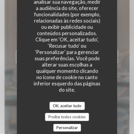
analisar sua navegação, medir
a audiência do site, oferecer
funcionalidades (por exemplo,
relacionadas às redes sociais)
Le Vallon de Cherisy
ou exibir publicidade ou
conteúdos personalizados.
Clique em 'OK, aceitar tudo',
|
CHERISY
'Recusar tudo' ou
'Personalizar' para gerenciar
RESERVAR UMA MESA
suas preferências. Você pode
alterar suas escolhas a
qualquer momento clicando
no ícone de cookie no canto
inferior esquerdo das páginas
do site.
OK, aceitar tudo
Proíbe todos cookies
Personalizar